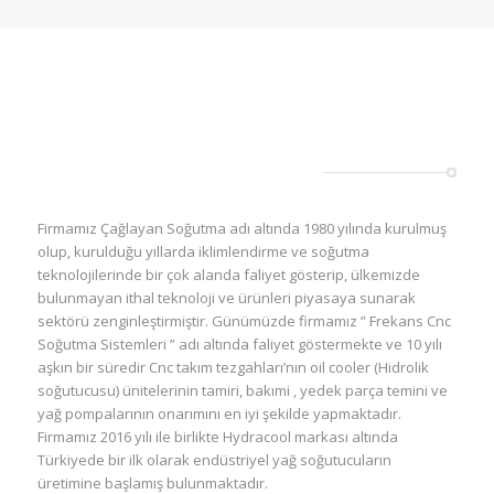
Firmamız Çağlayan Soğutma adı altında 1980 yılında kurulmuş
olup, kurulduğu yıllarda iklimlendirme ve soğutma
teknolojilerinde bir çok alanda faliyet gösterip, ülkemizde
bulunmayan ithal teknoloji ve ürünleri piyasaya sunarak
sektörü zenginleştirmiştir. Günümüzde firmamız ” Frekans Cnc
Soğutma Sistemleri ” adı altında faliyet göstermekte ve 10 yılı
aşkın bir süredir Cnc takım tezgahları’nın oil cooler (Hidrolik
soğutucusu) ünitelerinin tamiri, bakımi , yedek parça temini ve
yağ pompalarının onarımını en iyi şekilde yapmaktadır.
Firmamız 2016 yılı ile birlikte Hydracool markası altında
Türkiyede bir ilk olarak endüstriyel yağ soğutucuların
üretimine başlamış bulunmaktadır.