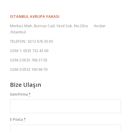
ISTANBUL AVRUPA YAKASI
Merkez Mah. Burnaz Cad. Yesil Sok. No:29/a Avcilar
/Istanbul
TELEFON : 0212 676 30 03
GSM 1: 0535 732 43 69
GSM 2:0535 766 37 05
GSM 3:0532 160 94 70
Bize Ulaşın
İsim/Firma
*
E-Posta
*