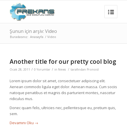
Şunun için arşiv: Video
Buradasınız:
Anasayfa
/
Video
Another title for our pretty cool blog
/
/
/
Ocak 28, 2011
0 Yorumlar
in
News
tarafından
Pronoid
Lorem ipsum dolor sit amet, consectetuer adipiscing elit.
Aenean commodo ligula eget dolor. Aenean massa. Cum sociis
natoque penatibus et magnis dis parturient montes, nascetur
ridiculus mus.
Donec quam felis, ultricies nec, pellentesque eu, pretium quis,
sem.
Devamını Oku
→