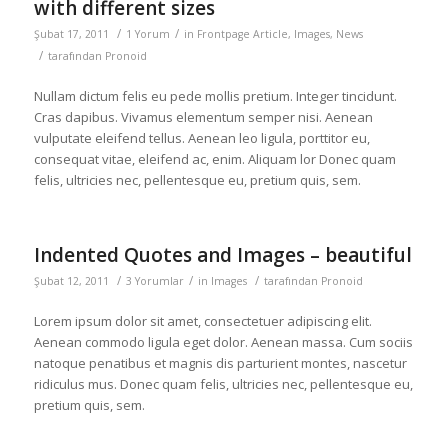
with different sizes
/
/
Şubat 17, 2011
1 Yorum
in
Frontpage Article
,
Images
,
News
/
tarafından
Pronoid
Nullam dictum felis eu pede mollis pretium. Integer tincidunt.
Cras dapibus. Vivamus elementum semper nisi. Aenean
vulputate eleifend tellus. Aenean leo ligula, porttitor eu,
consequat vitae, eleifend ac, enim. Aliquam lor Donec quam
felis, ultricies nec, pellentesque eu, pretium quis, sem.
Indented Quotes and Images – beautiful
/
/
/
Şubat 12, 2011
3 Yorumlar
in
Images
tarafından
Pronoid
Lorem ipsum dolor sit amet, consectetuer adipiscing elit.
Aenean commodo ligula eget dolor. Aenean massa. Cum sociis
natoque penatibus et magnis dis parturient montes, nascetur
ridiculus mus. Donec quam felis, ultricies nec, pellentesque eu,
pretium quis, sem.