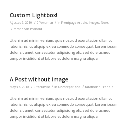
Custom Lightbox!
/
/
Ağustos 9, 2010
0 Yorumlar
in
Frontpage Article
,
Images
,
News
/
tarafından
Pronoid
Ut enim ad minim veniam, quis nostrud exercitation ullamco
laboris nisi ut aliquip ex ea commodo consequat. Lorem ipsum
dolor sit amet, consectetur adipisicing elit, sed do eiusmod
tempor incididunt ut labore et dolore magna aliqua.
A Post without Image
/
/
/
Mayıs 7, 2010
0 Yorumlar
in
Uncategorized
tarafından
Pronoid
Ut enim ad minim veniam, quis nostrud exercitation ullamco
laboris nisi ut aliquip ex ea commodo consequat. Lorem ipsum
dolor sit amet, consectetur adipisicing elit, sed do eiusmod
tempor incididunt ut labore et dolore magna aliqua.