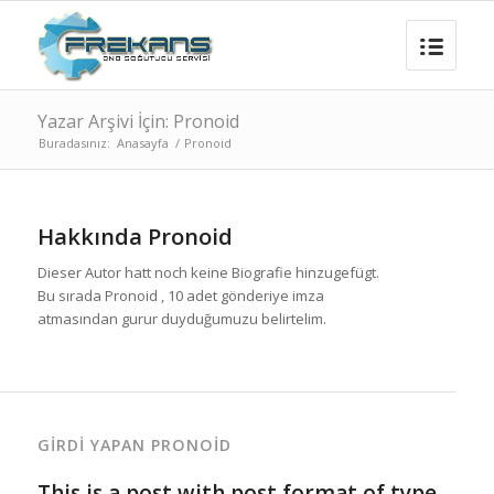
Yazar Arşivi İçin: Pronoid
Buradasınız:
Anasayfa
/
Pronoid
Hakkında
Pronoid
Dieser Autor hatt noch keine Biografie hinzugefügt.
Bu sırada
Pronoid
, 10 adet gönderiye imza
atmasından gurur duyduğumuzu belirtelim.
GIRDI YAPAN PRONOID
This is a post with post format of type